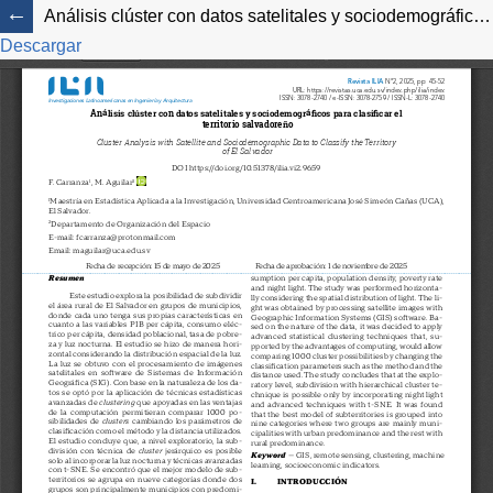
Análisis clúster con datos satelitales y sociodemográficos para clasificar el territorio salvadoreño
Descargar